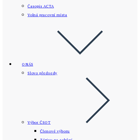
Časopis ACTA
Volná pracovní místa
O NÁS
Slovo předsedy
Výbor ČSOT
Členové výboru
Zápisy ze schůzí