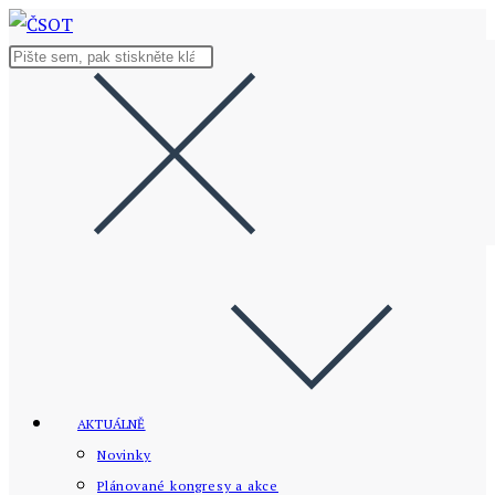
Přejít
k
Hledat
obsahu
na
stránce
AKTUÁLNĚ
Novinky
Plánované kongresy a akce