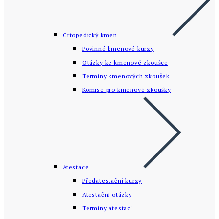
Ortopedický kmen
Povinné kmenové kurzy
Otázky ke kmenové zkoušce
Termíny kmenových zkoušek
Komise pro kmenové zkoušky
Atestace
Předatestační kurzy
Atestační otázky
Termíny atestací