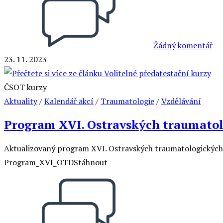
Žádný komentář
23. 11. 2023
ČSOT kurzy
Aktuality
/
Kalendář akcí
/
Traumatologie
/
Vzdělávání
Program XVI. Ostravských traumato
Aktualizovaný program XVI. Ostravských traumatologických d
Program_XVI_OTDStáhnout