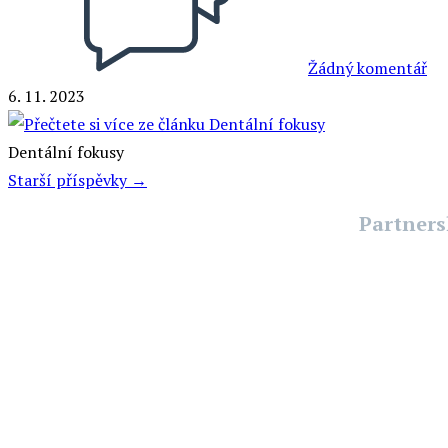
Žádný komentář
6. 11. 2023
Dentální fokusy
Starší příspěvky
→
Partners