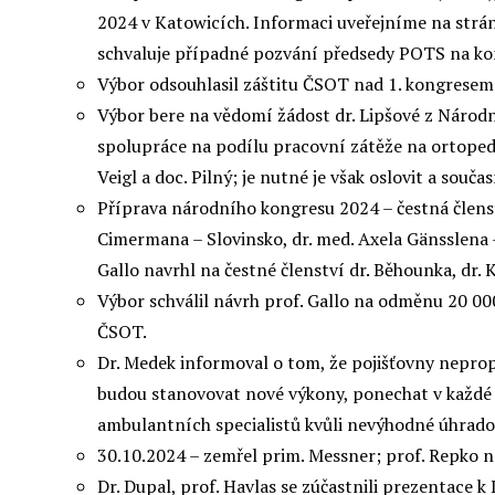
2024 v Katowicích. Informaci uveřejníme na strán
schvaluje případné pozvání předsedy POTS na ko
Výbor odsouhlasil záštitu ČSOT nad 1. kongresem 
Výbor bere na vědomí žádost dr. Lipšové z Národní
spolupráce na podílu pracovní zátěže na ortopedic
Veigl a doc. Pilný; je nutné je však oslovit a souč
Příprava národního kongresu 2024 – čestná členstv
Cimermana – Slovinsko, dr. med. Axela Gänsslena 
Gallo navrhl na čestné členství dr. Běhounka, dr. 
Výbor schválil návrh prof. Gallo na odměnu 20 0
ČSOT.
Dr. Medek informoval o tom, že pojišťovny neprop
budou stanovovat nové výkony, ponechat v každé 
ambulantních specialistů kvůli nevýhodné úhrado
30.10.2024 – zemřel prim. Messner; prof. Repko n
Dr. Dupal, prof. Havlas se zúčastnili prezentace 