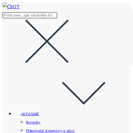
Přejít
k
Hledat
obsahu
na
stránce
AKTUÁLNĚ
Novinky
Plánované kongresy a akce