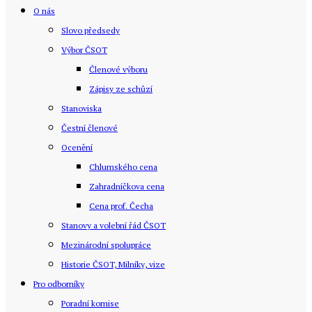
O nás
Slovo předsedy
Výbor ČSOT
Členové výboru
Zápisy ze schůzí
Stanoviska
Čestní členové
Ocenění
Chlumského cena
Zahradníčkova cena
Cena prof. Čecha
Stanovy a volební řád ČSOT
Mezinárodní spolupráce
Historie ČSOT, Milníky, vize
Pro odborníky
Poradní komise