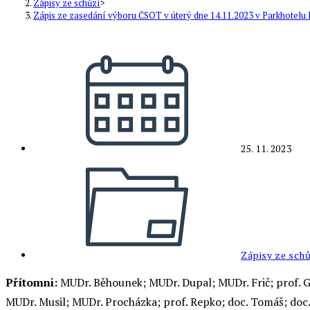
Zápisy ze schůzí
>
Zápis ze zasedání výboru ČSOT v úterý dne 14.11.2023 v Parkhotelu
Příspěvek
byl
publikován
25. 11. 2023
Rubriky
příspěvku
Zápisy ze sch
Přítomni:
MUDr. Běhounek; MUDr. Dupal; MUDr. Frič; prof. G
MUDr. Musil; MUDr. Procházka; prof. Repko; doc. Tomáš; doc.