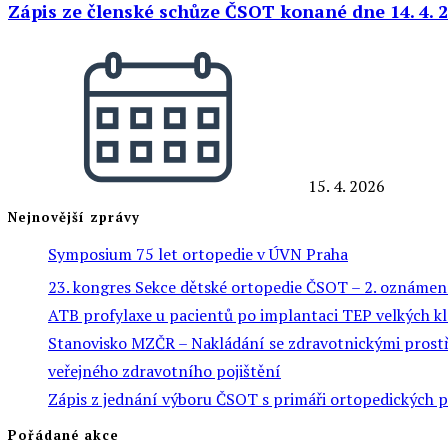
Zápis ze členské schůze ČSOT konané dne 14. 4. 
15. 4. 2026
Nejnovější zprávy
Symposium 75 let ortopedie v ÚVN Praha
23. kongres Sekce dětské ortopedie ČSOT – 2. oznámen
ATB profylaxe u pacientů po implantaci TEP velkých k
Stanovisko MZČR – Nakládání se zdravotnickými prostře
veřejného zdravotního pojištění
Zápis z jednání výboru ČSOT s primáři ortopedických 
Pořádané akce