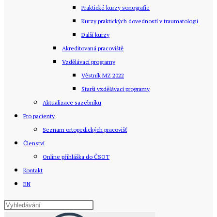
Praktické kurzy sonografie
Kurzy praktických dovedností v traumatologii
Další kurzy
Akreditovaná pracoviště
Vzdělávací programy
Věstník MZ 2022
Starší vzdělávací­ programy
Aktualizace sazebníku
Pro pacienty
Seznam ortopedických pracovišť
Členství
Online přihláška do ČSOT
Kontakt
EN