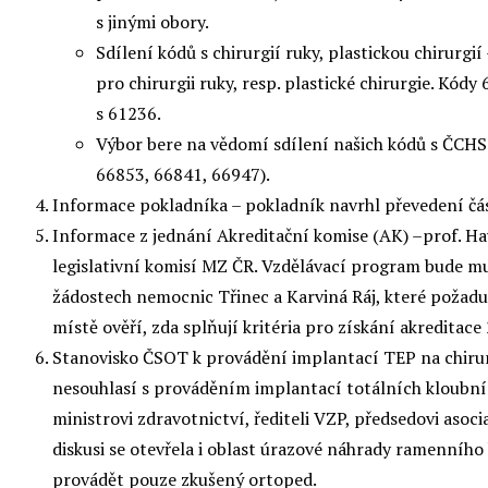
s jinými obory.
Sdílení kódů s chirurgií ruky, plastickou chirurg
pro chirurgii ruky, resp. plastické chirurgie. Kó
s 61236.
Výbor bere na vědomí sdílení našich kódů s ČCHS 
66853, 66841, 66947).
Informace pokladníka – pokladník navrhl převedení č
Informace z jednání Akreditační komise (AK) –prof. H
legislativní komisí MZ ČR. Vzdělávací program bude m
žádostech nemocnic Třinec a Karviná Ráj, které požaduj
místě ověří, zda splňují kritéria pro získání akreditace
Stanovisko ČSOT k provádění implantací TEP na chirur
nesouhlasí s prováděním implantací totálních kloubn
ministrovi zdravotnictví, řediteli VZP, předsedovi asoc
diskusi se otevřela i oblast úrazové náhrady ramenního k
provádět pouze zkušený ortoped.