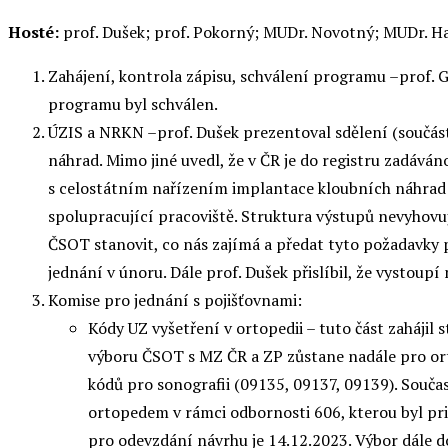
Hosté:
prof. Dušek; prof. Pokorný; MUDr. Novotný; MUDr. H
Zahájení, kontrola zápisu, schválení programu –prof. G
programu byl schválen.
ÚZIS a NRKN –prof. Dušek prezentoval sdělení (součást
náhrad. Mimo jiné uvedl, že v ČR je do registru zadáván
s celostátním nařízením implantace kloubních náhrad do
spolupracující pracoviště. Struktura výstupů nevyhovuj
ČSOT stanovit, co nás zajímá a předat tyto požadavky p
jednání v únoru. Dále prof. Dušek přislíbil, že vystou
Komise pro jednání s pojišťovnami:
Kódy UZ vyšetření v ortopedii – tuto část zahájil
výboru ČSOT s MZ ČR a ZP zůstane nadále pro or
kódů pro sonografii (09135, 09137, 09139). Souča
ortopedem v rámci odbornosti 606, kterou byl pri
pro odevzdání návrhu je 14.12.2023. Výbor dále d