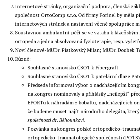
Internetové stránky, organizační podpora, členská zák
společnost OrtoComp s.r.o. Od firmy Forinel by měla při
internetových stránek a nastavení věcné spolupráce m
Soustavnou ambulantní péčí se ve vztahu k lázeňským 
ortopeda a jedna absolvovaná fyzioterapie, resp. vyšetř
Noví členové-MUDr. Piatkovský Milan; MUDr. Doubek 
Různé:
Souhlasné stanovisko ČSOT k Fibergraft.
Souhlasné stanovisko ČSOT k patelární dlaze Pate
Předseda informoval výbor o nadcházejícím kong
na kongres nominovaly a přihlásily „nejlepší“ př
EFORTu k náhradám z kobaltu, nadcházejících on-l
že budeme muset najít národního delegáta, který
společnosti dr. Běhounkovi.
Pozvánka na kongres polské ortopedicko-traumato
ortopedicko-traumatologické společnosti (POTS), a