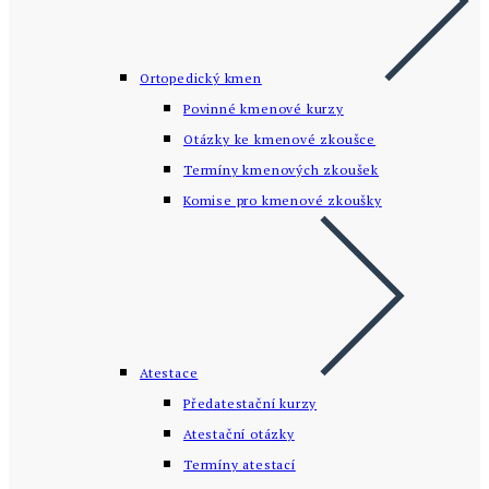
Ortopedický kmen
Povinné kmenové kurzy
Otázky ke kmenové zkoušce
Termíny kmenových zkoušek
Komise pro kmenové zkoušky
Atestace
Předatestační kurzy
Atestační otázky
Termíny atestací