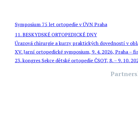
Symposium 75 let ortopedie v ÚVN Praha
11. BESKYDSKÉ ORTOPEDICKÉ DNY
Úrazová chirurgie a kurzy praktických dovedností v obl
XV. Jarní ortopedické symposium, 9. 4. 2026, Praha – f
23. kongres Sekce dětské ortopedie ČSOT, 8. – 9. 10. 2
Partners