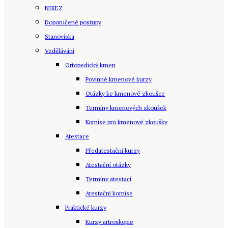
NIKEZ
Doporučené postupy
Stanoviska
Vzdělávání
Ortopedický kmen
Povinné kmenové kurzy
Otázky ke kmenové zkoušce
Termíny kmenových zkoušek
Komise pro kmenové zkoušky
Atestace
Předatestační kurzy
Atestační otázky
Termíny atestací
Atestační komise
Praktické kurzy
Kurzy artroskopie