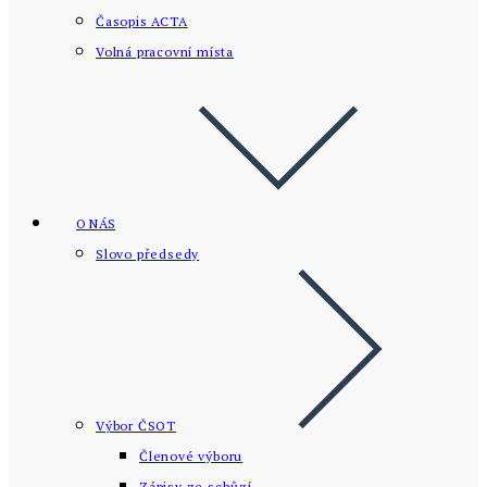
Časopis ACTA
Volná pracovní místa
O NÁS
Slovo předsedy
Výbor ČSOT
Členové výboru
Zápisy ze schůzí