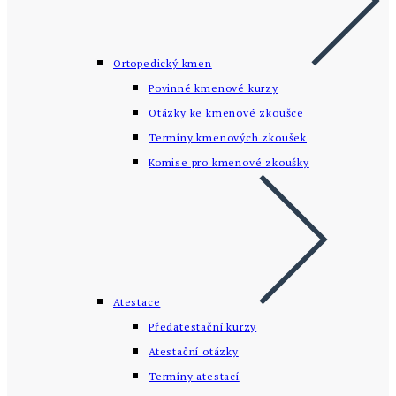
Ortopedický kmen
Povinné kmenové kurzy
Otázky ke kmenové zkoušce
Termíny kmenových zkoušek
Komise pro kmenové zkoušky
Atestace
Předatestační kurzy
Atestační otázky
Termíny atestací