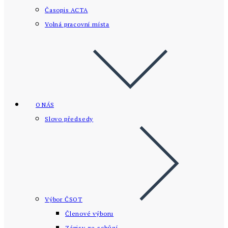
Časopis ACTA
Volná pracovní místa
O NÁS
Slovo předsedy
Výbor ČSOT
Členové výboru
Zápisy ze schůzí