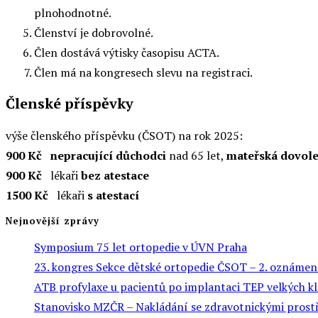
plnohodnotné.
Členství je dobrovolné.
Člen dostává výtisky časopisu ACTA.
Člen má na kongresech slevu na registraci.
Členské příspěvky
výše členského příspěvku (ČSOT) na rok 2025:
900 Kč
nepracující důchodci
nad 65 let,
mateřská dovol
900 Kč
lékaři
bez atestace
1500 Kč
lékaři
s atestací
Nejnovější zprávy
Symposium 75 let ortopedie v ÚVN Praha
23. kongres Sekce dětské ortopedie ČSOT – 2. oznámen
ATB profylaxe u pacientů po implantaci TEP velkých k
Stanovisko MZČR – Nakládání se zdravotnickými prostře