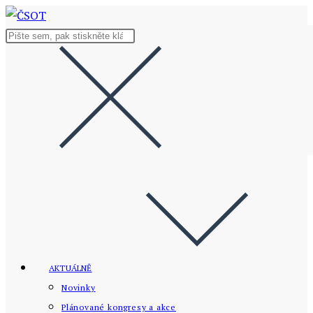
Přejít
k
Hledat
obsahu
na
stránce
AKTUÁLNĚ
Novinky
Plánované kongresy a akce