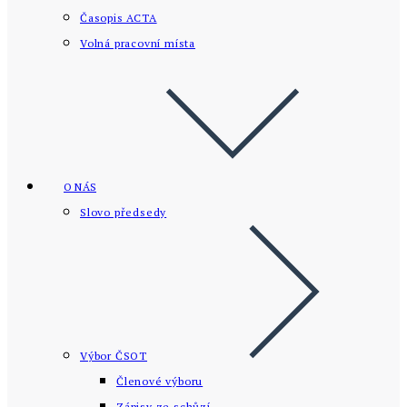
Časopis ACTA
Volná pracovní místa
O NÁS
Slovo předsedy
Výbor ČSOT
Členové výboru
Zápisy ze schůzí