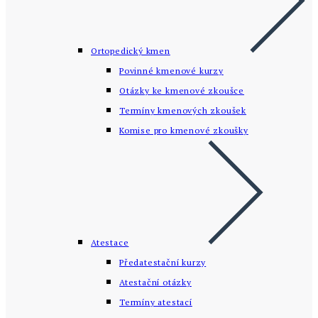
Ortopedický kmen
Povinné kmenové kurzy
Otázky ke kmenové zkoušce
Termíny kmenových zkoušek
Komise pro kmenové zkoušky
Atestace
Předatestační kurzy
Atestační otázky
Termíny atestací