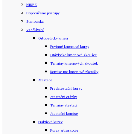
NIKEZ
Doporučené postupy
Stanoviska
Vzdělávání
Ortopedický kmen
Povinné kmenové kurzy
Otázky ke kmenové zkoušce
Termíny kmenových zkoušek
Komise pro kmenové zkoušky
Atestace
Předatestační kurzy
Atestační otázky
Termíny atestací
Atestační komise
Praktické kurzy
Kurzy artroskopie