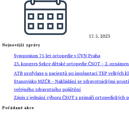
17. 5. 2023
Nejnovější zprávy
Symposium 75 let ortopedie v ÚVN Praha
23. kongres Sekce dětské ortopedie ČSOT – 2. oznámen
ATB profylaxe u pacientů po implantaci TEP velkých k
Stanovisko MZČR – Nakládání se zdravotnickými prostře
veřejného zdravotního pojištění
Zápis z jednání výboru ČSOT s primáři ortopedických 
Pořádané akce