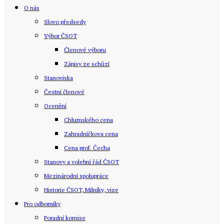
O nás
Slovo předsedy
Výbor ČSOT
Členové výboru
Zápisy ze schůzí
Stanoviska
Čestní členové
Ocenění
Chlumského cena
Zahradníčkova cena
Cena prof. Čecha
Stanovy a volební řád ČSOT
Mezinárodní spolupráce
Historie ČSOT, Milníky, vize
Pro odborníky
Poradní komise