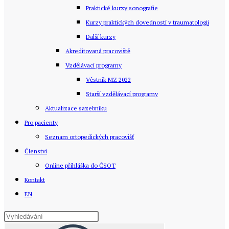
Praktické kurzy sonografie
Kurzy praktických dovedností v traumatologii
Další kurzy
Akreditovaná pracoviště
Vzdělávací programy
Věstník MZ 2022
Starší vzdělávací­ programy
Aktualizace sazebníku
Pro pacienty
Seznam ortopedických pracovišť
Členství
Online přihláška do ČSOT
Kontakt
EN