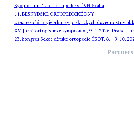
Symposium 75 let ortopedie v ÚVN Praha
11. BESKYDSKÉ ORTOPEDICKÉ DNY
Úrazová chirurgie a kurzy praktických dovedností v obl
XV. Jarní ortopedické symposium, 9. 4. 2026, Praha – f
23. kongres Sekce dětské ortopedie ČSOT, 8. – 9. 10. 2
Partners