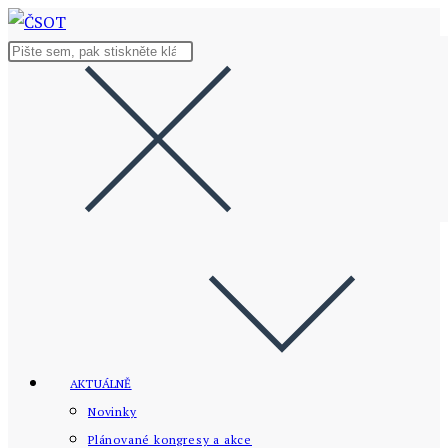
Přejít
k
Hledat
obsahu
na
stránce
AKTUÁLNĚ
Novinky
Plánované kongresy a akce