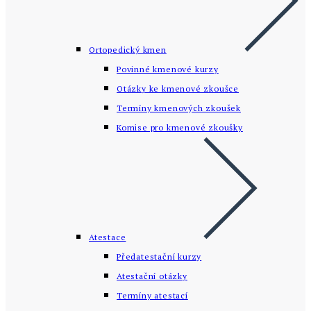
Ortopedický kmen
Povinné kmenové kurzy
Otázky ke kmenové zkoušce
Termíny kmenových zkoušek
Komise pro kmenové zkoušky
Atestace
Předatestační kurzy
Atestační otázky
Termíny atestací