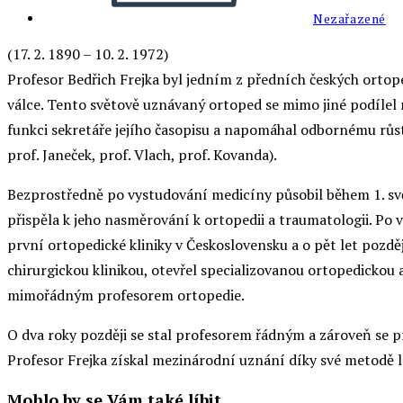
Nezařazené
(17. 2. 1890 – 10. 2. 1972)
Profesor Bedřich Frejka byl jedním z předních českých orto
válce. Tento světově uznávaný ortoped se mimo jiné podílel
funkci sekretáře jejího časopisu a napomáhal odbornému růs
prof. Janeček, prof. Vlach, prof. Kovanda).
Bezprostředně po vystudování medicíny působil během 1. svět
přispěla k jeho nasměrování k ortopedii a traumatologii. Po v
první ortopedické kliniky v Československu a o pět let pozděj
chirurgickou klinikou, otevřel specializovanou ortopedickou
mimořádným profesorem ortopedie.
O dva roky později se stal profesorem řádným a zároveň se pr
Profesor Frejka získal mezinárodní uznání díky své metodě 
Mohlo by se Vám také líbit