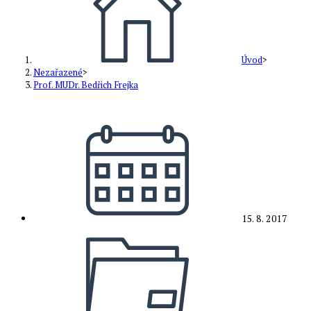
Úvod
>
Nezařazené
>
Prof. MUDr. Bedřich Frejka
Příspěvek
byl
publikován
15. 8. 2017
Rubriky
příspěvku