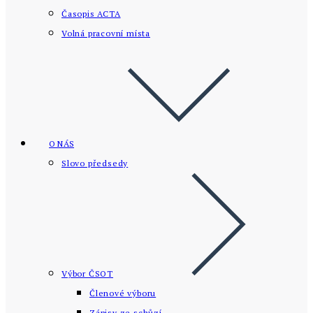
Časopis ACTA
Volná pracovní místa
O NÁS
Slovo předsedy
Výbor ČSOT
Členové výboru
Zápisy ze schůzí