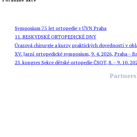
Symposium 75 let ortopedie v ÚVN Praha
11. BESKYDSKÉ ORTOPEDICKÉ DNY
Úrazová chirurgie a kurzy praktických dovedností v obl
XV. Jarní ortopedické symposium, 9. 4. 2026, Praha – f
23. kongres Sekce dětské ortopedie ČSOT, 8. – 9. 10. 2
Partners