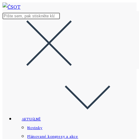
Přejít
k
Hledat
obsahu
na
stránce
AKTUÁLNĚ
Novinky
Plánované kongresy a akce