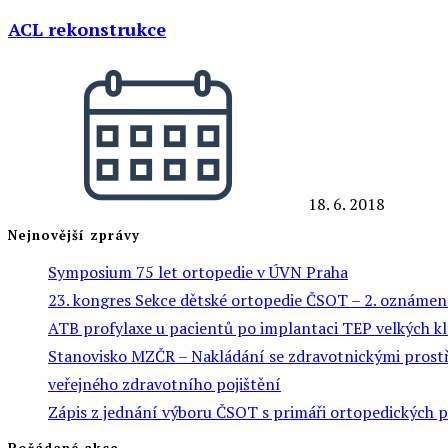
ACL rekonstrukce
18. 6. 2018
Nejnovější zprávy
Symposium 75 let ortopedie v ÚVN Praha
23. kongres Sekce dětské ortopedie ČSOT – 2. oznámen
ATB profylaxe u pacientů po implantaci TEP velkých k
Stanovisko MZČR – Nakládání se zdravotnickými prostře
veřejného zdravotního pojištění
Zápis z jednání výboru ČSOT s primáři ortopedických 
Pořádané akce