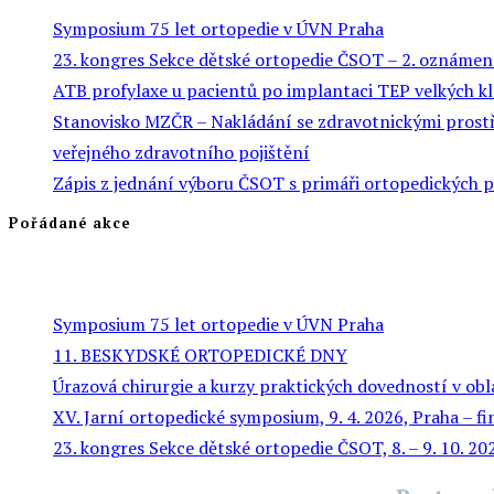
Symposium 75 let ortopedie v ÚVN Praha
23. kongres Sekce dětské ortopedie ČSOT – 2. oznámen
ATB profylaxe u pacientů po implantaci TEP velkých k
Stanovisko MZČR – Nakládání se zdravotnickými prostře
veřejného zdravotního pojištění
Zápis z jednání výboru ČSOT s primáři ortopedických 
Pořádané akce
Symposium 75 let ortopedie v ÚVN Praha
11. BESKYDSKÉ ORTOPEDICKÉ DNY
Úrazová chirurgie a kurzy praktických dovedností v obl
XV. Jarní ortopedické symposium, 9. 4. 2026, Praha – f
23. kongres Sekce dětské ortopedie ČSOT, 8. – 9. 10. 2