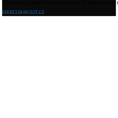
ČESKÁ SPOLEČNOST PRO ORTOPEDII A TRAUMATOLOGII
SEKRETAR@CSOT.CZ