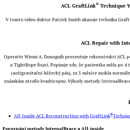
®
ACL GraftLink
Technique W
V tomto videu doktor Patrick Smith ukazuje techniku Graf
ACL Repair with Int
Operatér Wiemi A. Douoguih prezentuje rekonstrukci ACL po
a TightRope fixaci. Popisuje zde, že pacientka měla po 4
(antigravitační běžecký pás), za 3 měsíce mohla normáln
známkám atrofie kvadricepsu. Výhody metody InternalBrace 
®
All-Inside ACL Reconstruction with GraftLink
Techniq
Porovnání metody InternalBrace a All-inside