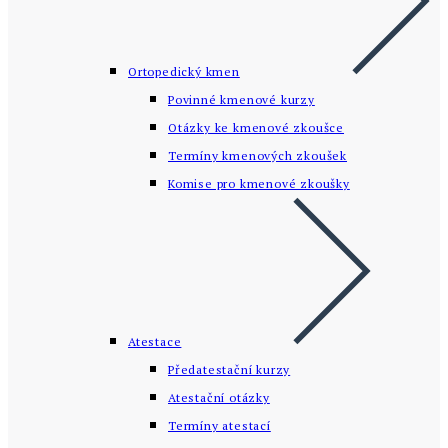
Ortopedický kmen
Povinné kmenové kurzy
Otázky ke kmenové zkoušce
Termíny kmenových zkoušek
Komise pro kmenové zkoušky
Atestace
Předatestační kurzy
Atestační otázky
Termíny atestací