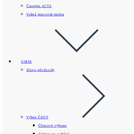
Časopis ACTA
Volná pracovní místa
O NÁS
Slovo předsedy
Výbor ČSOT
Členové výboru
Zápisy ze schůzí