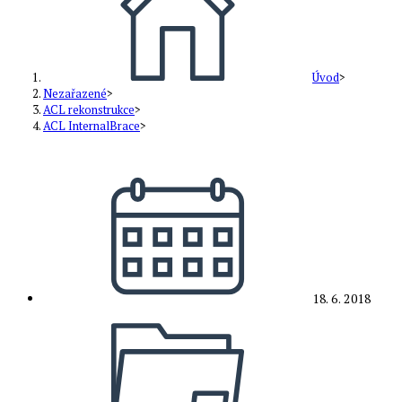
Úvod
>
Nezařazené
>
ACL rekonstrukce
>
ACL InternalBrace
>
Příspěvek
byl
publikován
18. 6. 2018
Rubriky
příspěvku