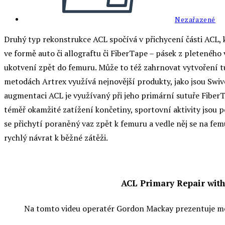
Nezařazené
Druhý typ rekonstrukce ACL spočívá v přichycení části ACL, 
ve formě auto či allograftu či FiberTape – pásek z pleteného v
ukotvení zpět do femuru. Může to též zahrnovat vytvoření tun
metodách Artrex využívá nejnovější produkty, jako jsou Swiv
augmentaci ACL je využívaný při jeho primární sutuře FiberT
téměř okamžité zatížení končetiny, sportovní aktivity jsou 
se přichytí poraněný vaz zpět k femuru a vedle něj se na femu
rychlý návrat k běžné zátěži.
ACL Primary Repair wit
Na tomto videu operatér Gordon Mackay prezentuje m