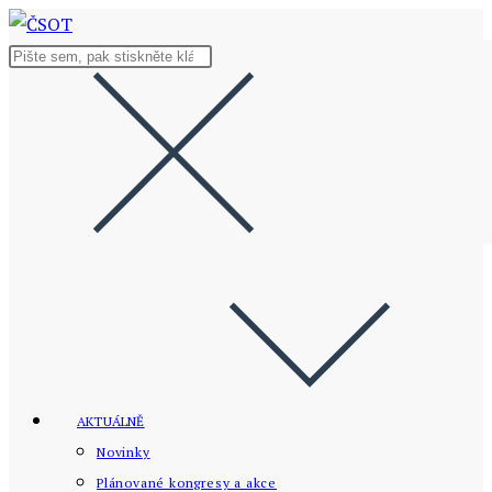
Přejít
k
Hledat
obsahu
na
stránce
AKTUÁLNĚ
Novinky
Plánované kongresy a akce