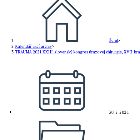
Úvod
>
Kalendář akcí archiv
>
TRAUMA 2021 XXIII. slovenský kongres úrazovej chirurgie, XVII. brat
Příspěvek
byl
publikován
30. 7. 2021
Rubriky
příspěvku