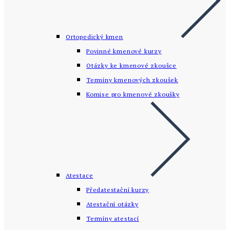
Ortopedický kmen
Povinné kmenové kurzy
Otázky ke kmenové zkoušce
Termíny kmenových zkoušek
Komise pro kmenové zkoušky
Atestace
Předatestační kurzy
Atestační otázky
Termíny atestací