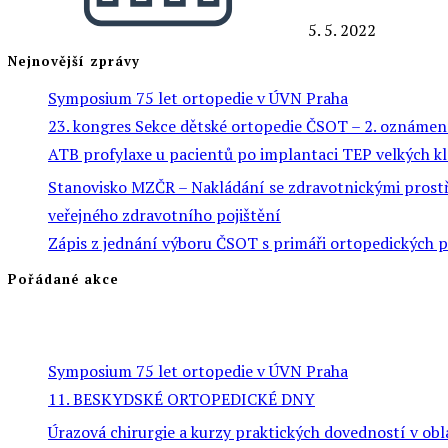
5. 5. 2022
Nejnovější zprávy
Symposium 75 let ortopedie v ÚVN Praha
23. kongres Sekce dětské ortopedie ČSOT – 2. oznámen
ATB profylaxe u pacientů po implantaci TEP velkých k
Stanovisko MZČR – Nakládání se zdravotnickými prostře
veřejného zdravotního pojištění
Zápis z jednání výboru ČSOT s primáři ortopedických 
Pořádané akce
Symposium 75 let ortopedie v ÚVN Praha
11. BESKYDSKÉ ORTOPEDICKÉ DNY
Úrazová chirurgie a kurzy praktických dovedností v obl