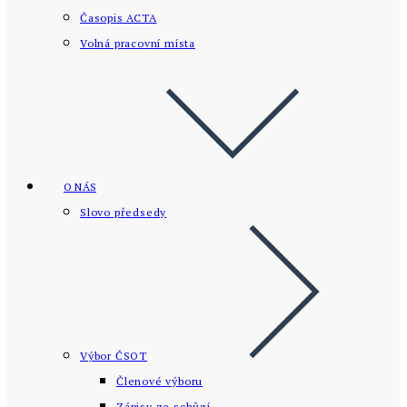
Časopis ACTA
Volná pracovní místa
O NÁS
Slovo předsedy
Výbor ČSOT
Členové výboru
Zápisy ze schůzí