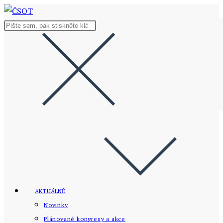
Přejít
k
Hledat
obsahu
na
stránce
AKTUÁLNĚ
Novinky
Plánované kongresy a akce