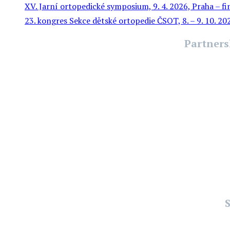
XV. Jarní ortopedické symposium, 9. 4. 2026, Praha – f
23. kongres Sekce dětské ortopedie ČSOT, 8. – 9. 10. 2
Partners