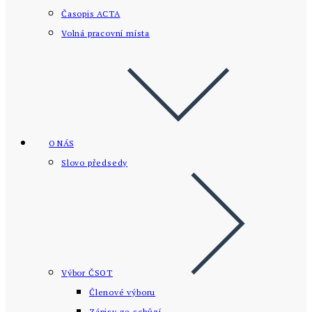
Časopis ACTA
Volná pracovní místa
O NÁS
Slovo předsedy
Výbor ČSOT
Členové výboru
Zápisy ze schůzí