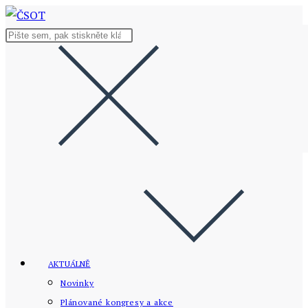
Přejít
k
Hledat
obsahu
na
stránce
AKTUÁLNĚ
Novinky
Plánované kongresy a akce