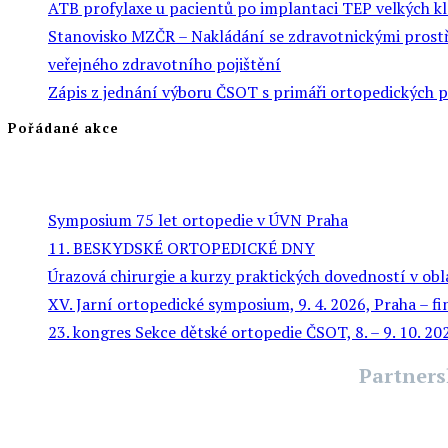
ATB profylaxe u pacientů po implantaci TEP velkých k
Stanovisko MZČR – Nakládání se zdravotnickými prostře
veřejného zdravotního pojištění
Zápis z jednání výboru ČSOT s primáři ortopedických 
Pořádané akce
Symposium 75 let ortopedie v ÚVN Praha
11. BESKYDSKÉ ORTOPEDICKÉ DNY
Úrazová chirurgie a kurzy praktických dovedností v obl
XV. Jarní ortopedické symposium, 9. 4. 2026, Praha – f
23. kongres Sekce dětské ortopedie ČSOT, 8. – 9. 10. 2
Partners