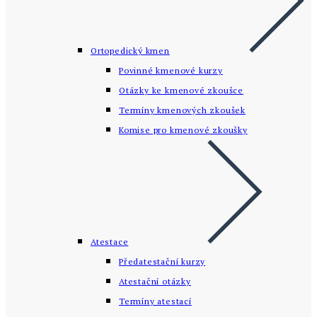
Ortopedický kmen
Povinné kmenové kurzy
Otázky ke kmenové zkoušce
Termíny kmenových zkoušek
Komise pro kmenové zkoušky
Atestace
Předatestační kurzy
Atestační otázky
Termíny atestací