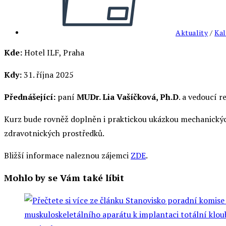
Aktuality
/
Kal
Kde:
Hotel ILF, Praha
Kdy:
31. října 2025
Přednášející:
paní
MUDr. Lia Vašíčková, Ph.D
. a vedoucí 
Kurz bude rovněž doplněn i praktickou ukázkou mechanických
zdravotnických prostředků.
Bližší informace naleznou zájemci
ZDE
.
Mohlo by se Vám také líbit