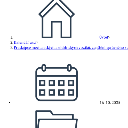
Úvod
>
Kalendář akcí
>
Preskripce mechanických a elektrických vozíků, zajištění správného se
Příspěvek
byl
publikován
16. 10. 2025
Rubriky
příspěvku