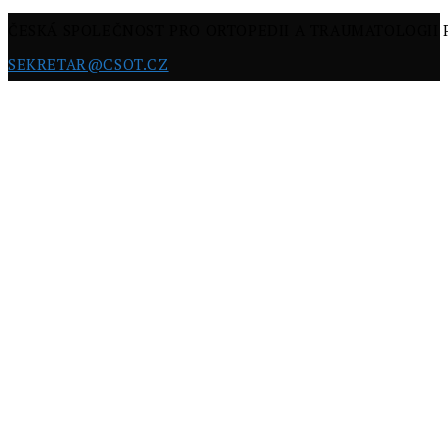
ČESKÁ SPOLEČNOST PRO ORTOPEDII A TRAUMATOLOGII
SEKRETAR@CSOT.CZ