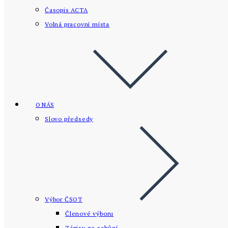
Časopis ACTA
Volná pracovní místa
O NÁS
Slovo předsedy
Výbor ČSOT
Členové výboru
Zápisy ze schůzí