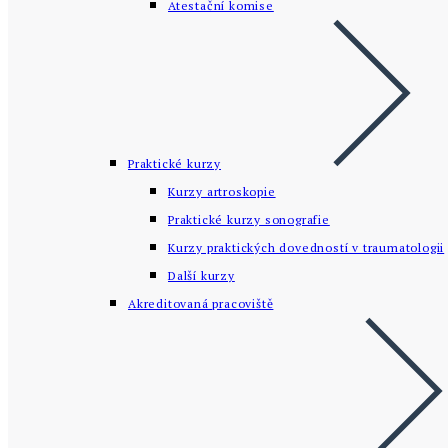
Atestační komise
Praktické kurzy
Kurzy artroskopie
Praktické kurzy sonografie
Kurzy praktických dovedností v traumatologii
Další kurzy
Akreditovaná pracoviště