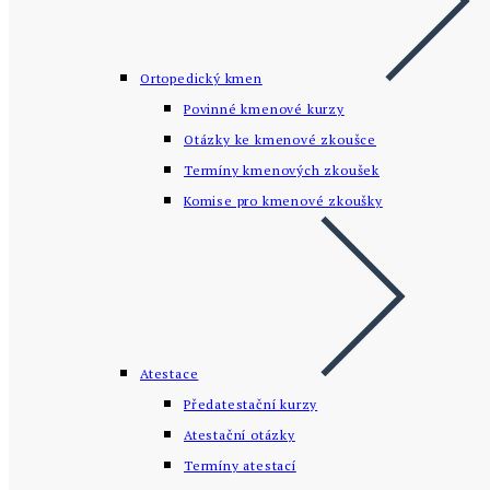
Ortopedický kmen
Povinné kmenové kurzy
Otázky ke kmenové zkoušce
Termíny kmenových zkoušek
Komise pro kmenové zkoušky
Atestace
Předatestační kurzy
Atestační otázky
Termíny atestací