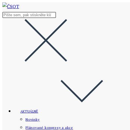
Přejít
k
Hledat
obsahu
na
stránce
AKTUÁLNĚ
Novinky
Plánované kongresy a akce