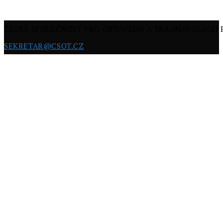
ČESKÁ SPOLEČNOST PRO ORTOPEDII A TRAUMATOLOGII
SEKRETAR@CSOT.CZ