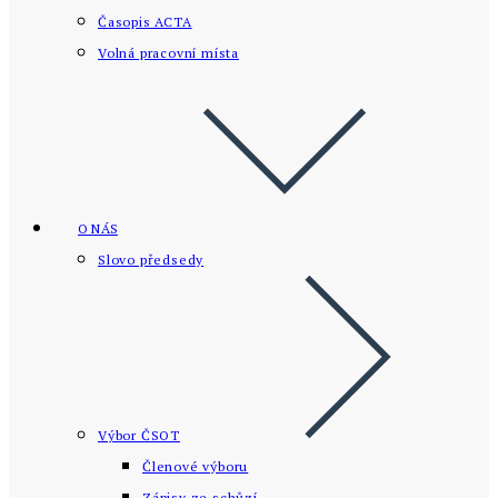
Časopis ACTA
Volná pracovní místa
O NÁS
Slovo předsedy
Výbor ČSOT
Členové výboru
Zápisy ze schůzí