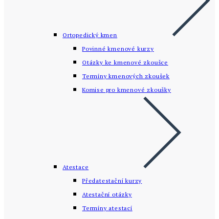
Ortopedický kmen
Povinné kmenové kurzy
Otázky ke kmenové zkoušce
Termíny kmenových zkoušek
Komise pro kmenové zkoušky
Atestace
Předatestační kurzy
Atestační otázky
Termíny atestací