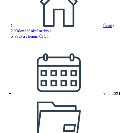
Úvod
>
Kalendář akcí archiv
>
Výzva členům ČSOT
Příspěvek
byl
publikován
9. 2. 2021
Rubriky
příspěvku