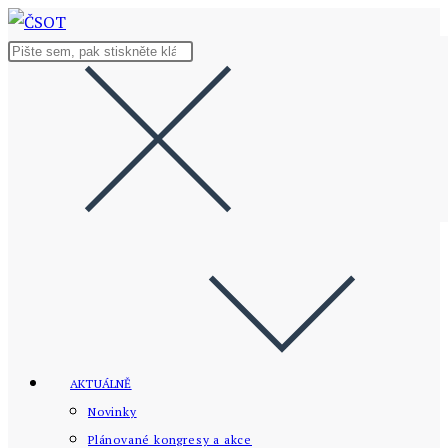
Přejít
k
Hledat
obsahu
na
stránce
AKTUÁLNĚ
Novinky
Plánované kongresy a akce