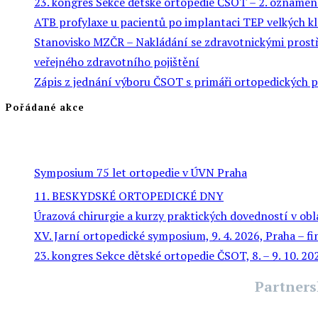
23. kongres Sekce dětské ortopedie ČSOT – 2. oznámen
ATB profylaxe u pacientů po implantaci TEP velkých k
Stanovisko MZČR – Nakládání se zdravotnickými prostře
veřejného zdravotního pojištění
Zápis z jednání výboru ČSOT s primáři ortopedických 
Pořádané akce
Symposium 75 let ortopedie v ÚVN Praha
11. BESKYDSKÉ ORTOPEDICKÉ DNY
Úrazová chirurgie a kurzy praktických dovedností v obl
XV. Jarní ortopedické symposium, 9. 4. 2026, Praha – f
23. kongres Sekce dětské ortopedie ČSOT, 8. – 9. 10. 2
Partners