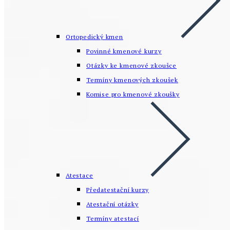
Ortopedický kmen
Povinné kmenové kurzy
Otázky ke kmenové zkoušce
Termíny kmenových zkoušek
Komise pro kmenové zkoušky
Atestace
Předatestační kurzy
Atestační otázky
Termíny atestací