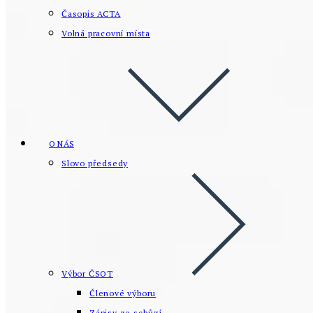
Časopis ACTA
Volná pracovní místa
O NÁS
Slovo předsedy
Výbor ČSOT
Členové výboru
Zápisy ze schůzí