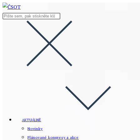
Přejít
k
Hledat
obsahu
na
stránce
AKTUÁLNĚ
Novinky
Plánované kongresy a akce