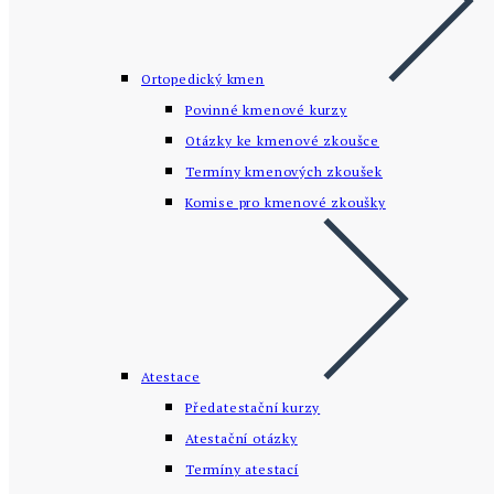
Ortopedický kmen
Povinné kmenové kurzy
Otázky ke kmenové zkoušce
Termíny kmenových zkoušek
Komise pro kmenové zkoušky
Atestace
Předatestační kurzy
Atestační otázky
Termíny atestací