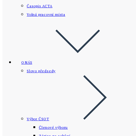
Časopis ACTA
Volná pracovní místa
O NÁS
Slovo předsedy
Výbor ČSOT
Členové výboru
Zápisy ze schůzí