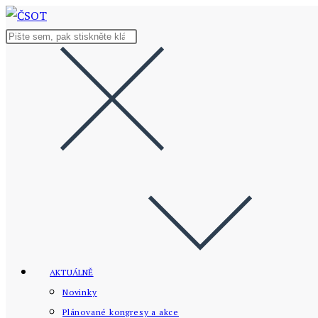
Přejít
k
Hledat
obsahu
na
stránce
AKTUÁLNĚ
Novinky
Plánované kongresy a akce